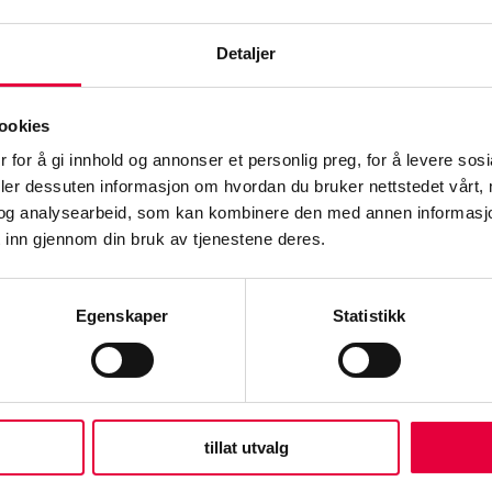
Detaljer
se alle våre kurs
ookies
 for å gi innhold og annonser et personlig preg, for å levere sos
deler dessuten informasjon om hvordan du bruker nettstedet vårt,
og analysearbeid, som kan kombinere den med annen informasjon d
re neste studier/k
 inn gjennom din bruk av tjenestene deres.
Egenskaper
Statistikk
tillat utvalg