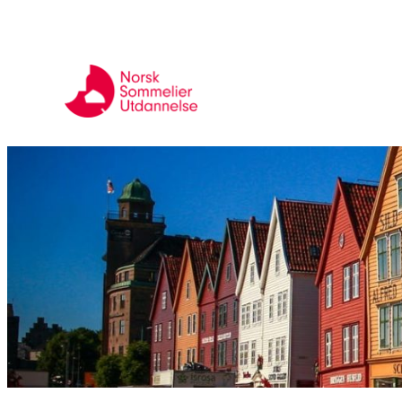
Hopp
til
innhold