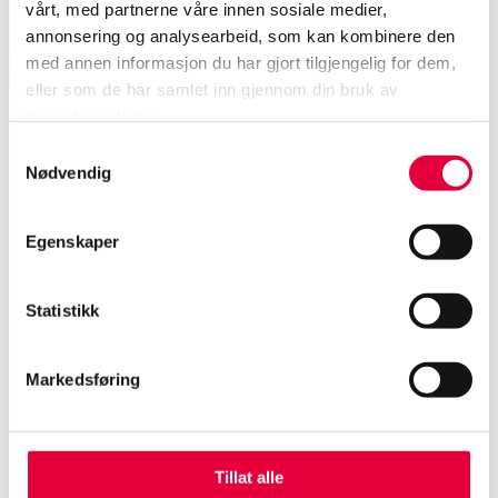
vårt, med partnerne våre innen sosiale medier,
annonsering og analysearbeid, som kan kombinere den
med annen informasjon du har gjort tilgjengelig for dem,
eller som de har samlet inn gjennom din bruk av
tjenestene deres.
Samtykkevalg
Hva kan du om fransk
Nødvendig
vin?
Egenskaper
Hva kan du om fransk vin? Har du oversikt over de
Statistikk
forskjellige vinområdene? Og er historieforståelsen
på plass? Ta en fransk vinquiz om verdens viktigste
Markedsføring
vinland!
Tillat alle