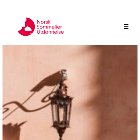
Hopp
til
innhold