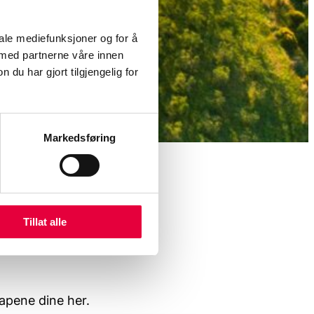
iale mediefunksjoner og for å
 med partnerne våre innen
u har gjort tilgjengelig for
Markedsføring
?
Tillat alle
kapene dine her.