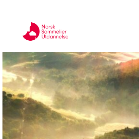
Hopp
til
innhold